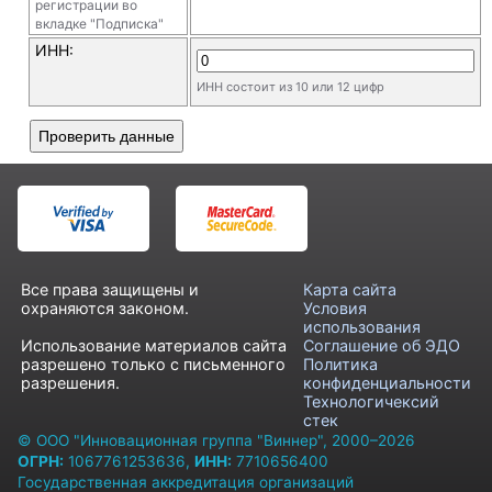
регистрации во
вкладке "Подписка"
ИНН:
ИНН состоит из 10 или 12 цифр
Проверить данные
Все права защищены и
Карта сайта
охраняются законом.
Условия
использования
Использование материалов сайта
Соглашение об ЭДО
разрешено только с письменного
Политика
разрешения.
конфиденциальности
Технологичексий
стек
© ООО "Инновационная группа "Виннер", 2000–2026
ОГРН:
1067761253636,
ИНН:
7710656400
Государственная аккредитация организаций