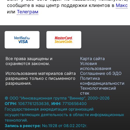
сообщите в наш центр поддержки клиентов в
Макс
или
Телеграм
Все права защищены и
Карта сайта
охраняются законом.
Условия
использования
Использование материалов сайта
Соглашение об ЭДО
разрешено только с письменного
Политика
разрешения.
конфиденциальности
Технологичексий
стек
© ООО "Инновационная группа "Виннер", 2000–2026
ОГРН:
1067761253636,
ИНН:
7710656400
Государственная аккредитация организаций
осуществляющих деятельность в области информационных
технологий.
Запись в реестре:
No.1928 от 08.02.2012г.